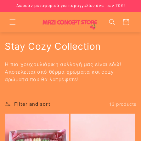
Skip to
Δωρεάν μεταφορικά για παραγγελίες άνω των 70€!
content
Cart
C
Stay Cozy Collection
o
Η πιο χουχουλιάρικη συλλογή μας είναι εδώ!
l
Αποτελείται από θέρμα χρώματα και cozy
αρώματα που θα λατρέψετε!
l
e
Filter and sort
13 products
c
t
i