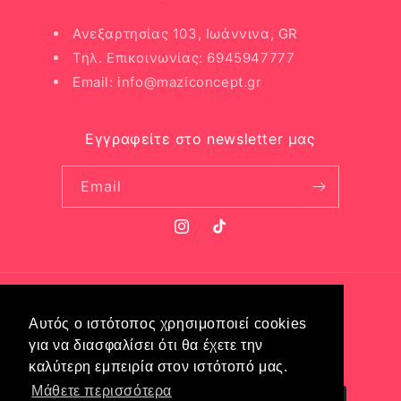
Ανεξαρτησίας 103, Ιωάννινα, GR
Τηλ. Επικοινωνίας: 6945947777
Email: info@maziconcept.gr
Εγγραφείτε στο newsletter μας
Email
Instagram
TikTok
Language
Αυτός ο ιστότοπος χρησιμοποιεί cookies
English
για να διασφαλίσει ότι θα έχετε την
καλύτερη εμπειρία στον ιστότοπό μας.
Payment
Μάθετε περισσότερα