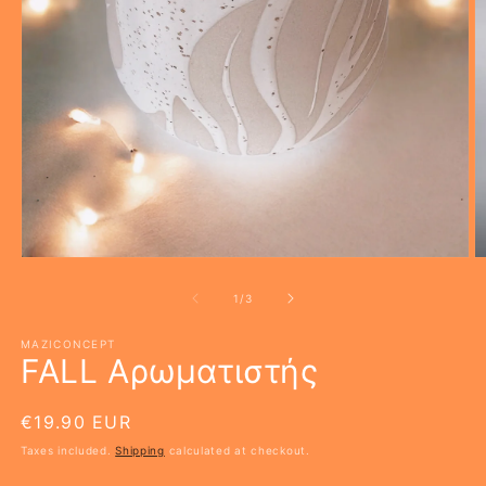
Open
O
media
m
1
2
of
1
/
3
in
in
modal
m
MAZICONCEPT
FALL Αρωματιστής
Regular
€19.90 EUR
price
Taxes included.
Shipping
calculated at checkout.