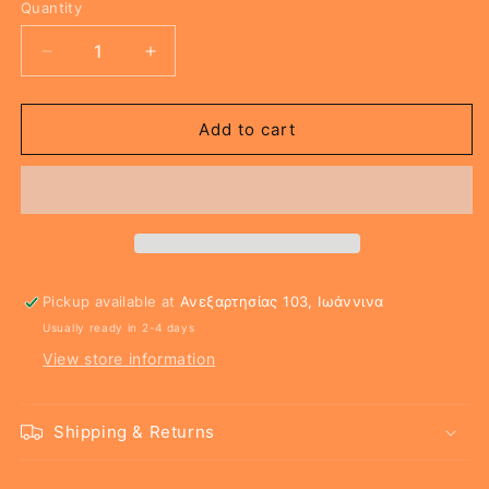
Quantity
Decrease
Increase
quantity
quantity
for
for
FALL
FALL
Add to cart
Αρωματιστής
Αρωματιστής
Pickup available at
Ανεξαρτησίας 103, Ιωάννινα
Usually ready in 2-4 days
View store information
Shipping & Returns