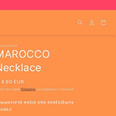
Log
Cart
in
ZICONCEPT
MAROCCO
Necklace
egular
14.90 EUR
rice
xes included.
Shipping
calculated at checkout.
ρωματιστό κολιέ από ανοξείδωτο
τσάλι!