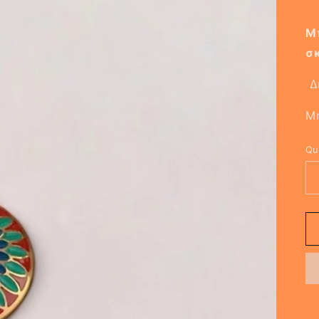
Μπ
σ
Δι
Μ
Qu