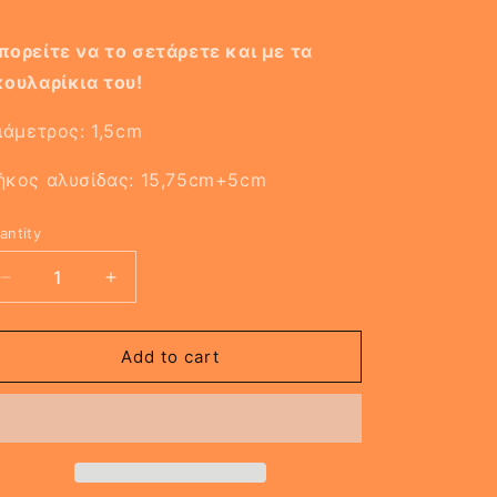
ορείτε να το σετάρετε και με τα
κουλαρίκια του!
άμετρος: 1,5cm
ήκος αλυσίδας: 15,75cm+5cm
antity
Decrease
Increase
quantity
quantity
for
for
MAROCCO
MAROCCO
Add to cart
Necklace
Necklace