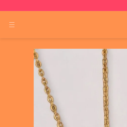
Skip to
content
Skip to
product
information