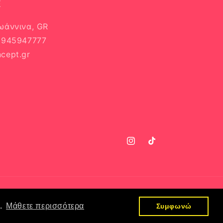
E
Ιωάννινα, GR
 6945947777
cept.gr
Instagram
TikTok
ς.
Μάθετε περισσότερα
Συμφωνώ