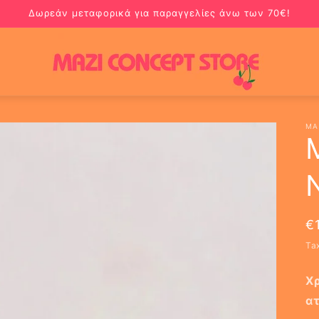
Δωρεάν μεταφορικά για παραγγελίες άνω των 70€!
MA
R
€
p
Ta
Χ
α