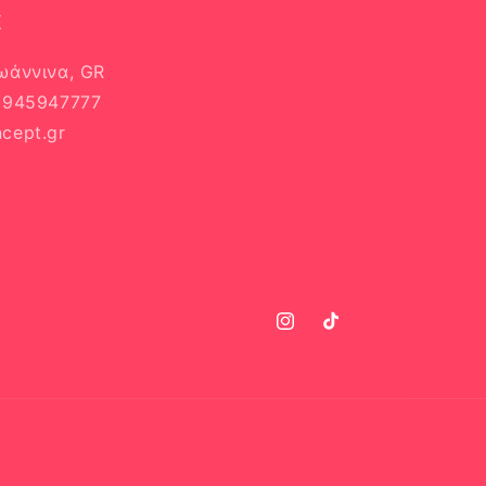
E
Ιωάννινα, GR
 6945947777
cept.gr
Instagram
TikTok