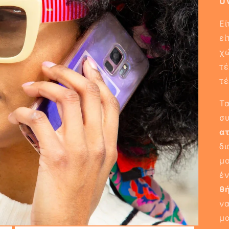
U
Εί
εί
χώ
τέ
τέ
Τ
συ
α
δι
μο
έ
θ
να
μα