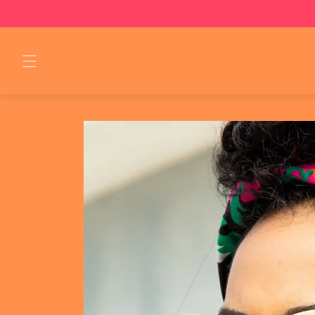
Skip to
content
Skip to
product
information