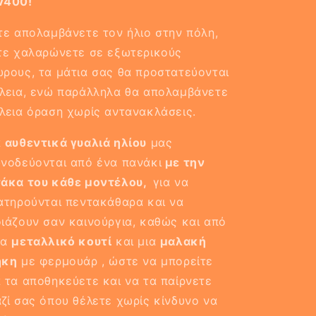
V400!
τε απολαμβάνετε τον ήλιο στην πόλη,
τε χαλαρώνετε σε εξωτερικούς
ρους, τα μάτια σας θα προστατεύονται
λεια, ενώ παράλληλα θα απολαμβάνετε
λεια όραση χωρίς αντανακλάσεις.
α
αυθεντικά γυαλιά ηλίου
μας
νοδεύονται από ένα πανάκι
με την
τάκα του κάθε μοντέλου,
για να
ατηρούνται πεντακάθαρα και να
ιάζουν σαν καινούργια, καθώς και από
να
μεταλλικό κουτί
και μια
μαλακή
ήκη
με φερμουάρ , ώστε να μπορείτε
 τα αποθηκεύετε και να τα παίρνετε
ζί σας όπου θέλετε χωρίς κίνδυνο να