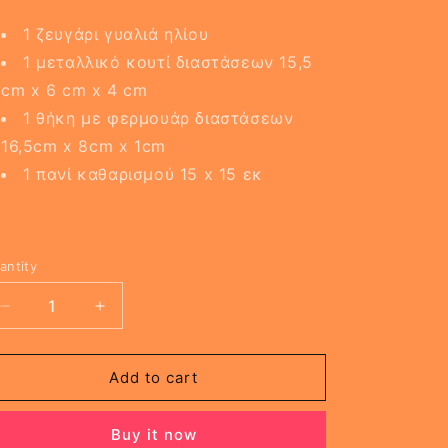
1 ζευγάρι γυαλιά ηλίου
1 μεταλλικό κουτί διαστάσεων 15,5
cm x 6 cm x 4 cm
1 θήκη με φερμουάρ διαστάσεων
16,5cm x 8cm x 1cm
1 πανί καθαρισμού 15 x 15 εκ
antity
Decrease
Increase
quantity
quantity
for
for
Γυαλιά
Γυαλιά
Add to cart
Ηλίου-
Ηλίου-
Born
Born
Buy it now
To
To