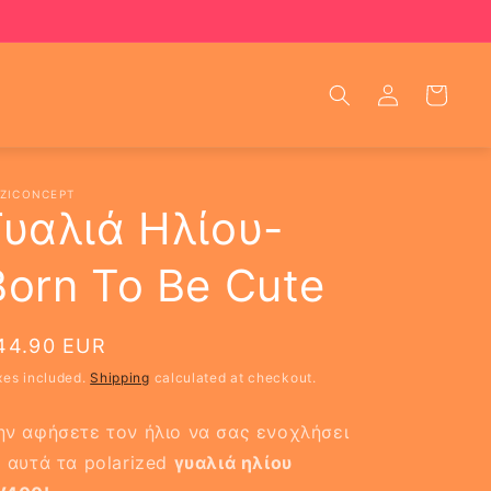
Log
Cart
in
ZICONCEPT
Γυαλιά Ηλίου-
Born To Be Cute
egular
44.90 EUR
rice
xes included.
Shipping
calculated at checkout.
ν αφήσετε τον ήλιο να σας ενοχλήσει
 αυτά τα polarized
γυαλιά ηλίου