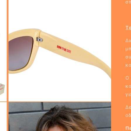
σπ
Τ
Δ
μπ
σ
κα
Ο 
κ
γι
Δε
οδ
Πε