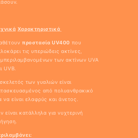
άσουν.
εχνικά
Χαρακτηριστικά
ιαθέτουν
προστασία UV400
που
λοκάρει τις υπεριώδεις ακτίνες,
υμπεριλαμβανομένων των ακτίνων UVA
ι UVB.
σκελετός των γυαλιών είναι
ατασκευασμένος από πολυανθρακικό
α να είναι ελαφρύς
και άνετος.
ν είναι κατάλληλα για νυχτερινή
ήγηση.
ριλαμβάνει: