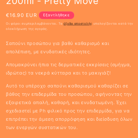
200ml - Pretty Move
Κανονική
€16.90 EUR
Εξαντλήθηκε
τιμή
Οι φόροι συμπεριλαμβάνονται. Τα
έξοδα αποστολής
υπολογίζονται κατά την
ολοκλήρωση της αγοράς.
Σαπούνι προσώπου για βαθύ καθαρισμό και
απολέπιση, με ενυδατικές ιδιότητες.
Απομακρύνει ήπια τις δερματικές εκκρίσεις (σμήγμα,
ιδρώτας) τα νεκρά κύτταρα και το μακιγιάζ!
Αυτό το υπέροχο σαπούνι καθαρισμού καθαρίζει σε
βάθος την επιδερμίδα του προσώπου, αφήνοντας την
εξαιρετικά απαλή, καθαρή, και ενυδατωμένη. Έχει
σχεδιαστεί με Ph φιλικό προς την επιδερμίδα, για να
επιτρέπει την άμεση απορρόφηση και διείσδυση όλων
των ενεργών συστατικών του.