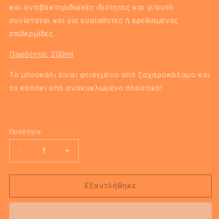
και αντιβακτηριδιακές ιδιότητες και γι’αυτό
συνίσταται και για ευαίσθητες ή ερεθισμένες
επιδερμίδες.
Ποσότητα: 200ml
Το μπουκάλι είναι φτιαγμένο από ζαχαροκάλαμο και
το καπάκι από ανακυκλωμένο πλαστικό!
Ποσότητα
Μείωση
Αύξηση
ποσότητας
ποσότητας
για
για
The
The
Εξαντλήθηκε
[Face
[Face
Wash
Wash
Scrub]
Scrub]