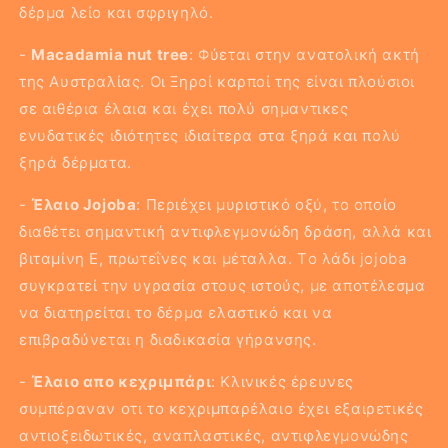
δέρμα λείο και σφριγηλό.
-
Macadamia nut tree
: Φύεται στην ανατολική ακτή
της Αυστραλίας. Οι Ξηροί καρποί της είναι πλούσιοι
σε αιθέρια έλαια και έχει πολύ σημαντικες
ενυδατικές ιδιότητες ιδιαίτερα στα ξηρά και πολύ
ξηρά δέρματα.
-
Έλαιο Jojoba
: Περιέχει μυριστικό οξύ, το οποίο
διαθέτει σημαντική αντιφλεγμονώδη δράση, αλλά και
βιταμίνη E, πρωτεΐνες και μέταλλα. Tο λάδι jojoba
συγκρατεί την υγρασία στους ιστούς, με αποτέλεσμα
να διατηρείται το δέρμα ελαστικό και να
επιβραδύνεται η διαδικασία γήρανσης.
-
Έλαιο απο κεχριμπάρι
: Kλινικές έρευνες
συμπέραναν οτι το κεχριμπαρέλαιο έχει εξαιρετικές
αντιοξειδωτικές, αναπλαστικές, αντιφλεγμονώδης