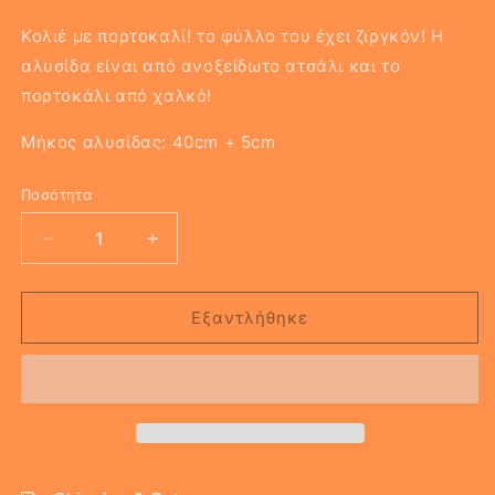
Κολιέ με πορτοκαλί! το φύλλο του έχει ζιργκόν! Η
αλυσίδα είναι από ανοξείδωτο ατσάλι και το
πορτοκάλι από χαλκό!
Μήκος αλυσίδας: 40cm + 5cm
Ποσότητα
Μείωση
Αύξηση
ποσότητας
ποσότητας
για
για
ORANGE
ORANGE
Εξαντλήθηκε
NECKLACE
NECKLACE