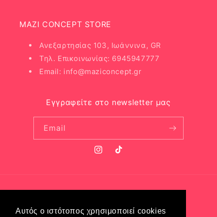
MAZI CONCEPT STORE
Ανεξαρτησίας 103, Ιωάννινα, GR
Τηλ. Επικοινωνίας: 6945947777
Email: info@maziconcept.gr
Εγγραφείτε στο newsletter μας
Email
Instagram
TikTok
Γλώσσα
Αυτός ο ιστότοπος χρησιμοποιεί cookies
Ελληνικά