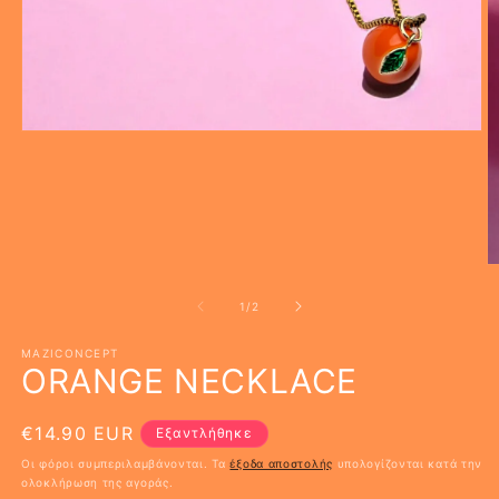
Άνοιγμα
μέσου
1
στο
βοηθητικό
παράθυρο
Ά
μ
2
από
1
/
2
σ
β
MAZICONCEPT
π
ORANGE NECKLACE
Κανονική
€14.90 EUR
Εξαντλήθηκε
τιμή
Οι φόροι συμπεριλαμβάνονται. Τα
έξοδα αποστολής
υπολογίζονται κατά την
ολοκλήρωση της αγοράς.