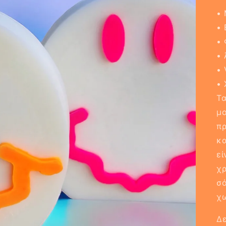
• 
• 
• 
•
• 
• 
Τα
μο
πρ
κα
εί
χρ
σό
χω
Δε