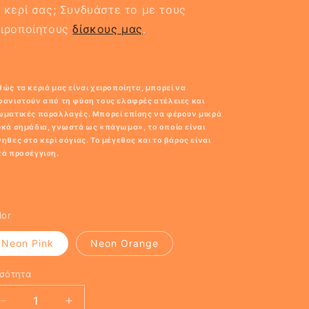
 κερί σας; Συνδυάστε το με τους
ειροποίητους
δίσκους μας
.
ώς τα κεριά μας είναι χειροποίητα, μπορεί να
φανιστούν από τη φύση τους ελαφρές ατέλειες και
ωματικές παραλλαγές. Μπορεί επίσης να φέρουν μικρά
υκά σημάδια, γνωστά ως «πάγωμα», το οποίο είναι
ηθες στο κερί σόγιας. Το μέγεθος και το βάρος είναι
τά προσέγγιση.
lor
Neon Pink
Neon Orange
σότητα
Μείωση
Αύξηση