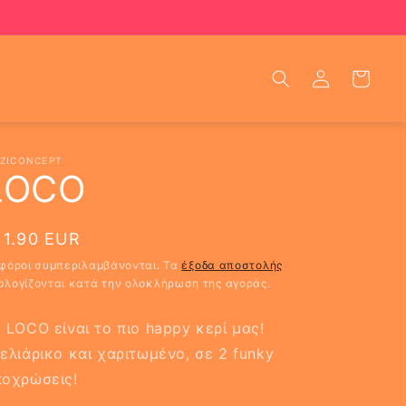
Καλάθι
Σύνδεση
ZICONCEPT
LOCO
ανονική
11.90 EUR
ιμή
 φόροι συμπεριλαμβάνονται. Τα
έξοδα αποστολής
ολογίζονται κατά την ολοκλήρωση της αγοράς.
 LOCO είναι το πιο happy κερί μας!
ελιάρικο και χαριτωμένο, σε 2 funky
ποχρώσεις!