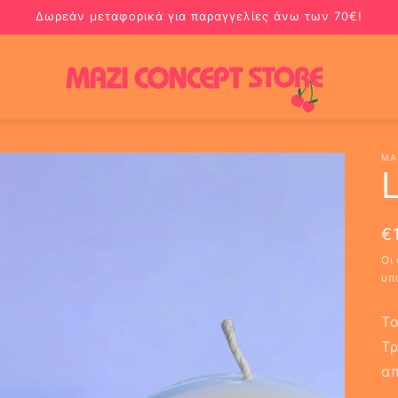
Δωρεάν μεταφορικά για παραγγελίες άνω των 70€!
MA
Κ
€
τ
Οι
υπ
Το
Τρ
α