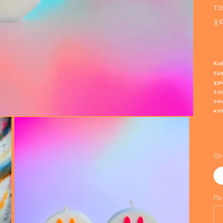
το
χ
Καθ
εμ
χρ
λε
σύν
κα
Co
Πο