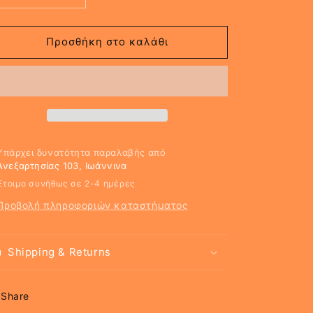
ποσότητας
ποσότητας
για
για
LOCO
LOCO
Προσθήκη στο καλάθι
Υπάρχει δυνατότητα παραλαβής από
Ανεξαρτησίας 103, Ιωάννινα
Έτοιμο συνήθως σε 2-4 ημέρες
Προβολή πληροφοριών καταστήματος
Shipping & Returns
Share