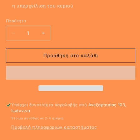
η υπερχείλιση του κεριού
Ποσότητα
Μείωση
Αύξηση
ποσότητας
ποσότητας
για
για
LEMON
LEMON
Προσθήκη στο καλάθι
Αρωματιστής
Αρωματιστής
Υπάρχει δυνατότητα παραλαβής από
Ανεξαρτησίας 103,
Ιωάννινα
Έτοιμο συνήθως σε 2-4 ημέρες
Προβολή πληροφοριών καταστήματος