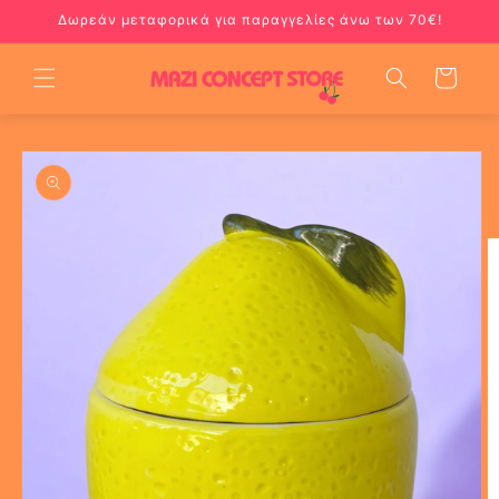
μετάβαση
Δωρεάν μεταφορικά για παραγγελίες άνω των 70€!
στο
περιεχόμενο
Καλάθι
Μετάβαση
στις
πληροφορίες
προϊόντος