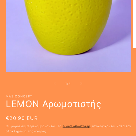
Ά
μ
2
σ
β
π
Άνοιγμα
μέσου
1
από
1
/
4
στο
βοηθητικό
παράθυρο
MAZICONCEPT
LEMON Αρωματιστής
Κανονική
€20.90 EUR
τιμή
Οι φόροι συμπεριλαμβάνονται. Τα
έξοδα αποστολής
υπολογίζονται κατά την
ολοκλήρωση της αγοράς.