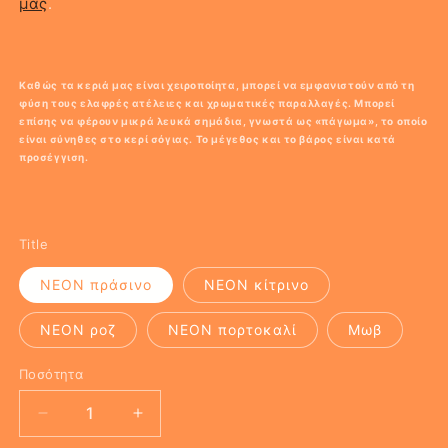
μας
.
Καθώς τα κεριά μας είναι χειροποίητα, μπορεί να εμφανιστούν από τη
φύση τους ελαφρές ατέλειες και χρωματικές παραλλαγές. Μπορεί
επίσης να φέρουν μικρά λευκά σημάδια, γνωστά ως «πάγωμα», το οποίο
είναι σύνηθες στο κερί σόγιας. Το μέγεθος και το βάρος είναι κατά
προσέγγιση.
Title
NEON πράσινο
NEON κίτρινο
ΝΕΟΝ ροζ
ΝΕΟΝ πορτοκαλί
Μωβ
Ποσότητα
Μείωση
Αύξηση
ποσότητας
ποσότητας