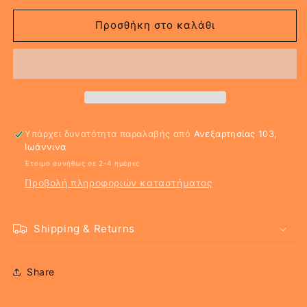
για
για
DIZZY
DIZZY
Προσθήκη στο καλάθι
Υπάρχει δυνατότητα παραλαβής από
Ανεξαρτησίας 103,
Ιωάννινα
Έτοιμο συνήθως σε 2-4 ημέρες
Προβολή πληροφοριών καταστήματος
Shipping & Returns
Share