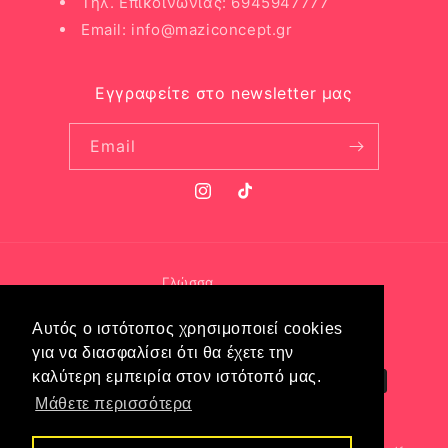
Τηλ. Επικοινωνίας: 6945947777
Email: info@maziconcept.gr
Εγγραφείτε στο newsletter μας
Email
Instagram
TikTok
Γλώσσα
Ελληνικά
Αυτός ο ιστότοπος χρησιμοποιεί cookies
για να διασφαλίσει ότι θα έχετε την
Μέθοδοι
καλύτερη εμπειρία στον ιστότοπό μας.
πληρωμής
Μάθετε περισσότερα