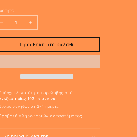
σότητα
Μείωση
Αύξηση
ποσότητας
ποσότητας
για
για
Boho
Boho
Προσθήκη στο καλάθι
NECKLACE
NECKLACE
Υπάρχει δυνατότητα παραλαβής από
Ανεξαρτησίας 103, Ιωάννινα
Έτοιμο συνήθως σε 2-4 ημέρες
Προβολή πληροφοριών καταστήματος
Shipping & Returns