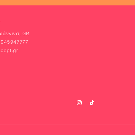
E
Ιωάννινα, GR
 6945947777
cept.gr
Instagram
TikTok