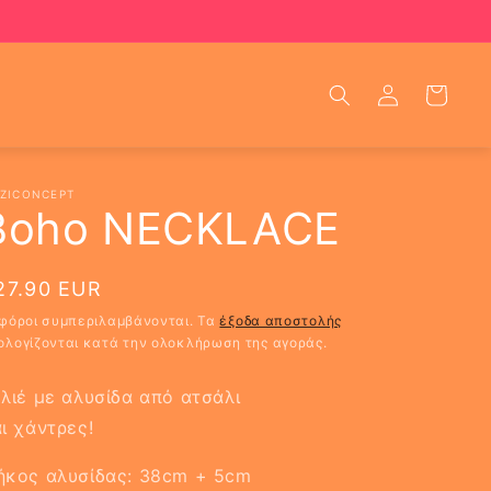
Σύνδεση
Καλάθι
ZICONCEPT
Boho NECKLACE
ανονική
27.90 EUR
ιμή
 φόροι συμπεριλαμβάνονται. Τα
έξοδα αποστολής
ολογίζονται κατά την ολοκλήρωση της αγοράς.
λιέ με αλυσίδα από ατσάλι
ι χάντρες!
ήκος αλυσίδας: 38cm + 5cm